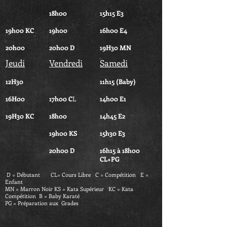
18h00
15h15 E3
19h00 KC
19h00
16h00 E4
20h00
20h00 D
19H30 MN
Jeudi
Vendredi
Samedi
12H30
11h15 (Baby)
16H00
17h00 C
L
14h00 E1
19H30 KC
18h00
14h45 E2
19h00 KS
15h30 E3
20h00 D
16h15 à 18h00
CL+PG
D = Débutant CL= Cours Libre C = Compétition E =
Enfant
MN = Marron Noir KS = Kata Supérieur KC = Kata
Compétition B = Baby Karaté
PG = Préparation aux Grades