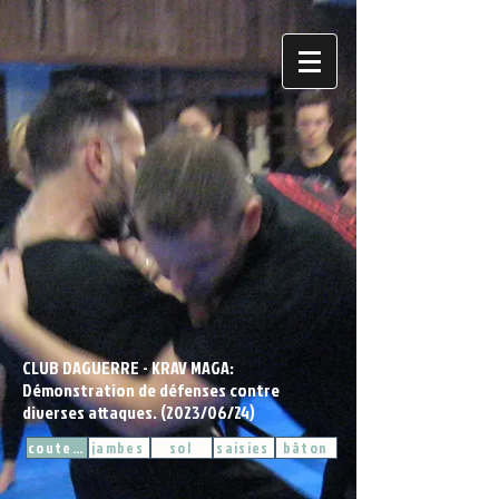
CLUB DAGUERRE - KRAV MAGA:
Démonstration de défenses contre
diverses attaques. (2023/06/24)
couteau
jambes
sol
saisies
bâton